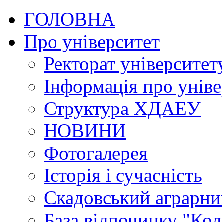
ГОЛОВНА
Про університет
Ректорат університет
Інформація про уніве
Структура ХДАЕУ
НОВИНИ
Фотогалерея
Історія і сучасність
Скадовський аграрн
База відпочинку "Кол