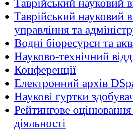
Таврійський науковий ві
Таврійський науковий в
управління та адмініст
Водні біоресурси та ак
Науково-технічний відд
Конференції
Електронний архів DSp
Наукові гуртки здобувач
Рейтингове оцінювання 
діяльності