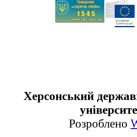
Херсонський держав
університе
Розроблено
W