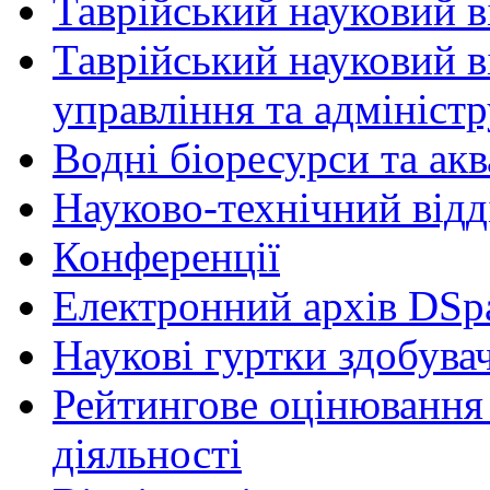
Таврійський науковий ві
Таврійський науковий в
управління та адмініст
Водні біоресурси та ак
Науково-технічний відд
Конференції
Електронний архів DSp
Наукові гуртки здобувач
Рейтингове оцінювання 
діяльності