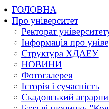
ГОЛОВНА
Про університет
Ректорат університет
Інформація про уніве
Структура ХДАЕУ
НОВИНИ
Фотогалерея
Історія і сучасність
Скадовський аграрн
База відпочинку "Кол