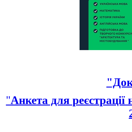
"Док
"
Анкета для реєстрації 