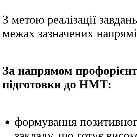
З метою реалізації завдань
межах зазначених напрямі
За напрямом профорієнта
підготовки до НМТ:
формування позитивного
закладу, що готує висок