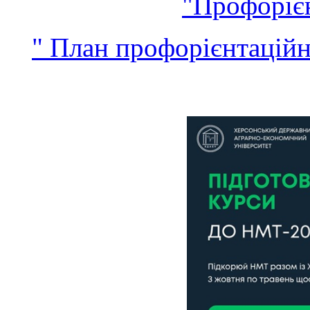
"
Профорієн
" План профорієнтаційни