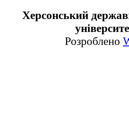
Херсонський держав
університе
Розроблено
W