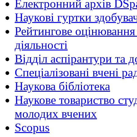
Електронний архів DSp
Наукові гуртки здобувач
Рейтингове оцінювання 
діяльності
Відділ аспірантури та 
Спеціалізовані вчені ра
Наукова бібліотека
Наукове товариство студ
молодих вчених
Scopus