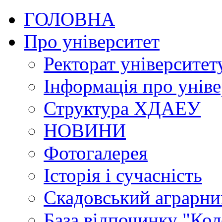
ГОЛОВНА
Про університет
Ректорат університет
Інформація про уніве
Структура ХДАЕУ
НОВИНИ
Фотогалерея
Історія і сучасність
Скадовський аграрн
База відпочинку "Кол