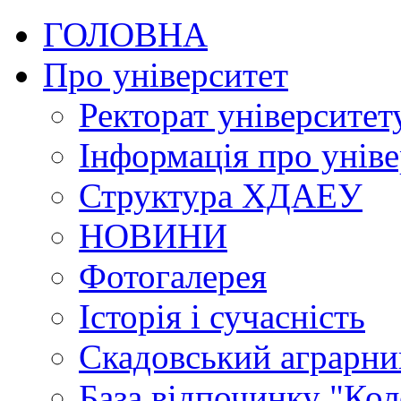
ГОЛОВНА
Про університет
Ректорат університет
Інформація про уніве
Структура ХДАЕУ
НОВИНИ
Фотогалерея
Історія і сучасність
Скадовський аграрн
База відпочинку "Кол