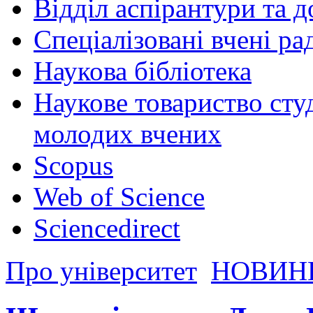
Відділ аспірантури та 
Спеціалізовані вчені ра
Наукова бібліотека
Наукове товариство студ
молодих вчених
Scopus
Web of Science
Sciencedirect
Про університет
НОВИН