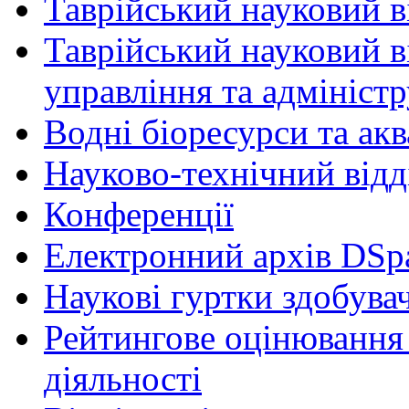
Таврійський науковий ві
Таврійський науковий в
управління та адмініст
Водні біоресурси та ак
Науково-технічний відд
Конференції
Електронний архів DSp
Наукові гуртки здобувач
Рейтингове оцінювання 
діяльності