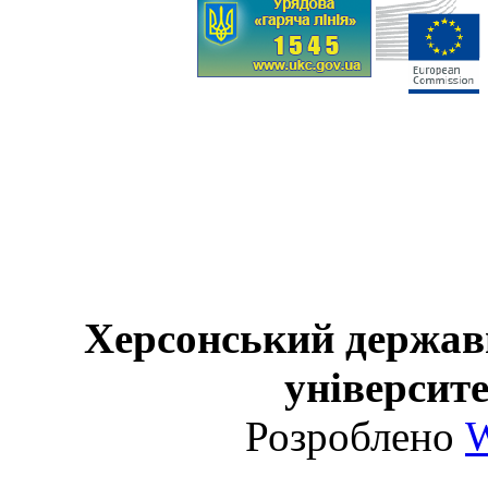
Херсонський держав
університе
Розроблено
W