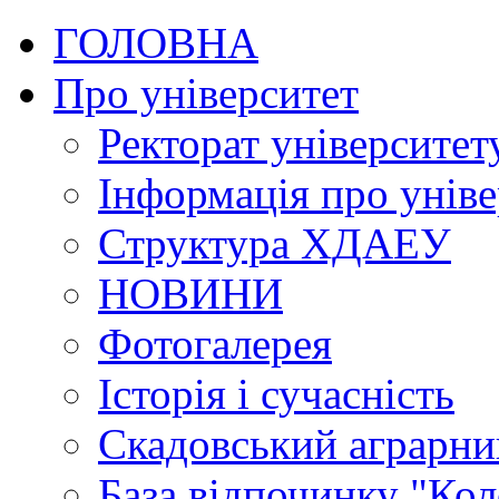
ГОЛОВНА
Про університет
Ректорат університет
Інформація про уніве
Структура ХДАЕУ
НОВИНИ
Фотогалерея
Історія і сучасність
Скадовський аграрн
База відпочинку "Кол