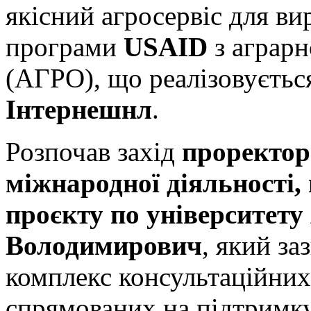
якісний агросервіс для ви
програми
USAID
з аграрн
(АГРО), що реалізовуєть
Інтернешнл
.
Розпочав захід
проректор 
міжнародної діяльності,
проєкту по університету
Володимирович
, який з
комплекс консультаційних 
спрямованих на підтримк