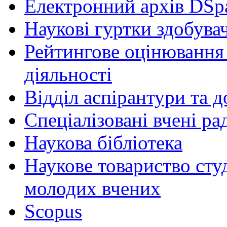
Електронний архів DSp
Наукові гуртки здобувач
Рейтингове оцінювання 
діяльності
Відділ аспірантури та 
Спеціалізовані вчені ра
Наукова бібліотека
Наукове товариство студ
молодих вчених
Scopus