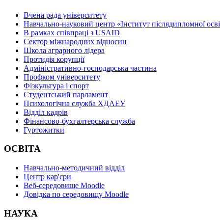
Вчена рада університету
Навчально-науковий центр «Інститут післядипломної осв
В рамках співпраці з USAID
Сектор міжнародних відносин
Школа аграрного лідера
Протидія корупції
Адміністративно-господарська частина
Профком університету
Фізкультура і спорт
Студентський парламент
Психологічна служба ХДАЕУ
Відділ кадрів
Фінансово-бухгалтерська служба
Гуртожитки
ОСВІТА
Навчально-методичний відділ
Центр кар'єри
Веб-середовище Moodle
Довідка по середовищу Moodle
НАУКА