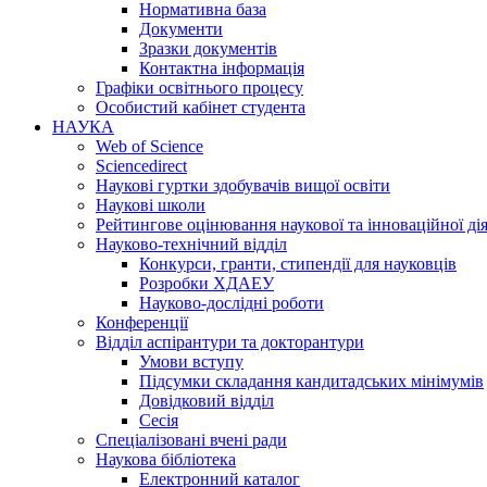
Нормативна база
Документи
Зразки документів
Контактна інформація
Графіки освітнього процесу
Особистий кабінет студента
НАУКА
Web of Science
Sciencedirect
Наукові гуртки здобувачів вищої освіти
Наукові школи
Рейтингове оцінювання наукової та інноваційної ді
Науково-технічний відділ
Конкурси, гранти, стипендії для науковців
Розробки ХДАЕУ
Науково-дослідні роботи
Конференції
Відділ аспірантури та докторантури
Умови вступу
Підсумки складання кандитадських мінімумів
Довідковий відділ
Сесія
Спеціалізовані вчені ради
Наукова бібліотека
Електронний каталог