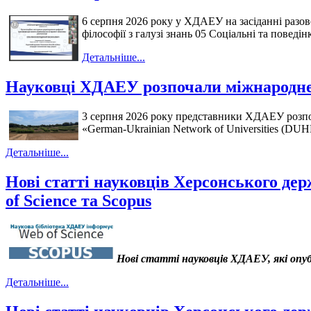
6 серпня 2026 року у ХДАЕУ на засіданні разово
філософії з галузі знань 05 Соціальні та поведі
Детальніше...
Науковці ХДАЕУ розпочали міжнародне 
3 серпня 2026 року представники ХДАЕУ розпоча
«German-Ukrainian Network of Universities (DUHN
Детальніше...
Нові статті науковців Херсонського дер
of Science та Scopus
Нові статті науковців ХДАЕУ, які оп
Детальніше...