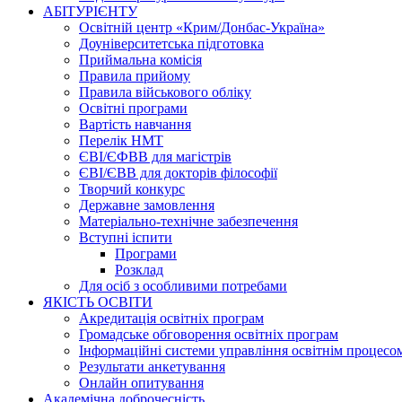
АБІТУРІЄНТУ
Освітній центр «Крим/Донбас-Україна»
Доуніверситетська підготовка
Приймальна комісія
Правила прийому
Правила військового обліку
Освітні програми
Вартість навчання
Перелік НМТ
ЄВІ/ЄФВВ для магістрів
ЄВІ/ЄВВ для докторів філософії
Творчий конкурс
Державне замовлення
Матеріально-технічне забезпечення
Вступні іспити
Програми
Розклад
Для осіб з особливими потребами
ЯКІСТЬ ОСВІТИ
Акредитація освітніх програм
Громадське обговорення освітніх програм
Інформаційні системи управління освітнім процесо
Результати анкетування
Онлайн опитування
Академічна доброчесність