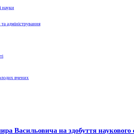
і науки
 та адміністрування
ті
молодих вчених
ра Васильовича на здобуття наукового с