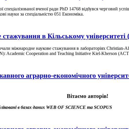
ї спеціалізованої вченої ради PhD 14768 відбувся черговий успі
нкові науки за спеціальністю 051 Економіка.
стажування в Кільському університеті 
ли міжнародне наукове стажування в лабораторіях Christian-Albr
): Academic Cooperation and Teaching Initiative Kiel-Kherson (ACT
жавного аграрно-економічного університе
Вітаємо авторів!
убліковані в базах даних WEB OF SCIENCE та SCOPUS