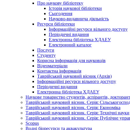
Про наукову бібліотеку
Історія наукової бібліотеки
Сьогодення
Науково-видавнича діяльність
Ресурси бібліотеки
Інформаційні ресурси вільного доступу
Періодичні видання
Електронна бібліотека ХДАЕУ
Електронний каталог
Послуги
Студенту
Корисна інформація для науковців
Відеоматеріали
Контактна інформація
Таврійський науковий вісник (Архів)
Інформаційні ресурси вільного доступу
Періодичні видання
Електронна бібліотека ХДАЕУ
Наукове товариство студентів, аспірантів, докторан
Таврійський науковий вісник. Серія: Сільськогоспо
Таврійський науковий вісник. Серія: Економіка
Таврійський науковий вісник. Серія: Технічні науки
Таврійський науковий вісник. Серія: Публічне упра
Scopus
Водні біоресурси та аквакультура