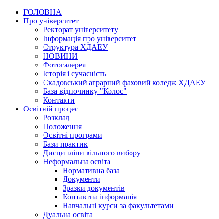
ГОЛОВНА
Про університет
Ректорат університету
Інформація про університет
Структура ХДАЕУ
НОВИНИ
Фотогалерея
Історія і сучасність
Скадовський аграрний фаховий коледж ХДАЕУ
База відпочинку "Колос"
Контакти
Освітній процес
Розклад
Положення
Освітні програми
Бази практик
Дисципліни вільного вибору
Неформальна освіта
Нормативна база
Документи
Зразки документів
Контактна інформація
Навчальні курси за факультетами
Дуальна освіта