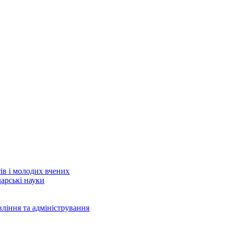
тів і молодих вчених
дарські науки
вління та адміністрування