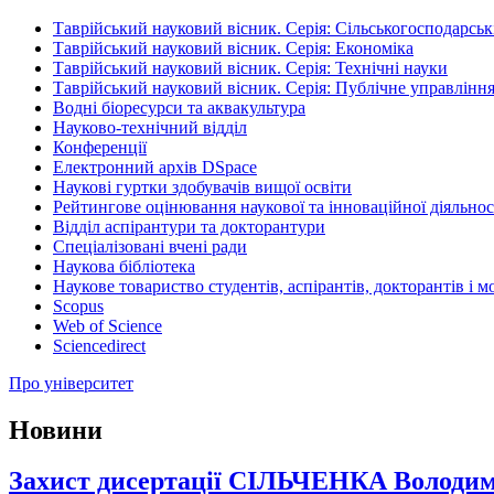
Таврійський науковий вісник. Серія: Сільськогосподарськ
Таврійський науковий вісник. Серія: Економіка
Таврійський науковий вісник. Серія: Технічні науки
Таврійський науковий вісник. Серія: Публічне управління
Водні біоресурси та аквакультура
Науково-технічний відділ
Конференції
Електронний архів DSpace
Наукові гуртки здобувачів вищої освіти
Рейтингове оцінювання наукової та інноваційної діяльнос
Відділ аспірантури та докторантури
Спеціалізовані вчені ради
Наукова бібліотека
Наукове товариство студентів, аспірантів, докторантів і 
Scopus
Web of Science
Sciencedirect
Про університет
Новини
Захист дисертації СІЛЬЧЕНКА Володими