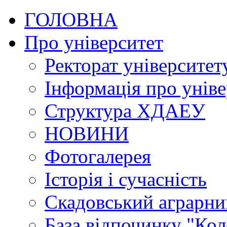
ГОЛОВНА
Про університет
Ректорат університет
Інформація про уніве
Структура ХДАЕУ
НОВИНИ
Фотогалерея
Історія і сучасність
Скадовський аграрн
База відпочинку "Кол