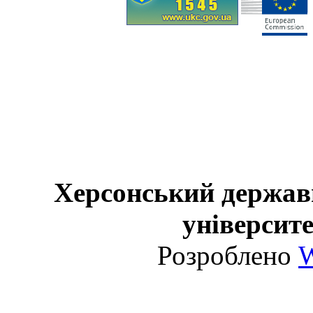
Херсонський держав
університе
Розроблено
W