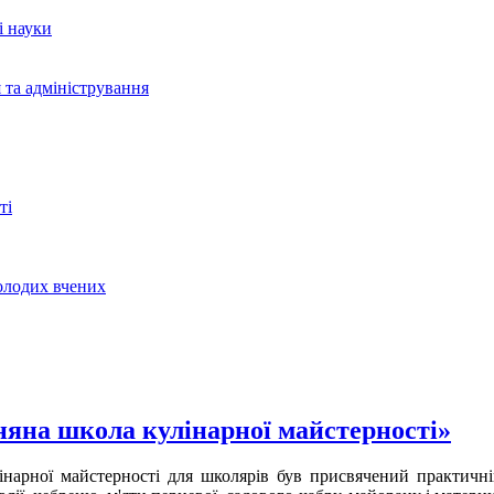
і науки
 та адміністрування
ті
молодих вчених
няна школа кулінарної майстерності»
інарної майстерності для школярів був присвячений практичн