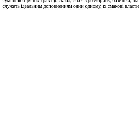
сумішшю пряних трав що складається з розмарину, базиліка, шав
служать ідеальним доповненням один одному, їх смакові власт