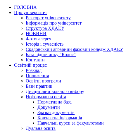
ГОЛОВНА
Про університет
Ректорат університету
Інформація про університет
Структура ХДАЕУ
НОВИНИ
Фотогалерея
Історія і сучасність
Скадовський аграрний фаховий коледж ХДАЕУ
База відпочинку "Колос"
Контакти
Освітній процес
Розклад
Положення
Освітні програми
Бази практик
Дисципліни вільного вибору
Неформальна освіта
Нормативна база
Документи
Зразки документів
Контактна інформація
Навчальні курси за факультетами
Дуальна освіта