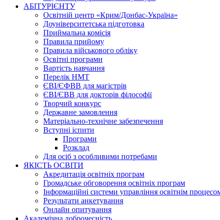
АБІТУРІЄНТУ
Освітній центр «Крим/Донбас-Україна»
Доуніверситетська підготовка
Приймальна комісія
Правила прийому
Правила військового обліку
Освітні програми
Вартість навчання
Перелік НМТ
ЄВІ/ЄФВВ для магістрів
ЄВІ/ЄВВ для докторів філософії
Творчий конкурс
Державне замовлення
Матеріально-технічне забезпечення
Вступні іспити
Програми
Розклад
Для осіб з особливими потребами
ЯКІСТЬ ОСВІТИ
Акредитація освітніх програм
Громадське обговорення освітніх програм
Інформаційні системи управління освітнім процесо
Результати анкетування
Онлайн опитування
Академічна доброчесність