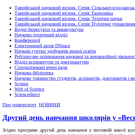
Таврійський науковий вісник. Серія: Сільськогосподарськ
Таврійський науковий вісник. Серія: Економіка
Таврійський науковий вісник. Серія: Технічні науки
Таврійський науковий вісник. Серія: Публічне управління
Водні біоресурси та аквакультура
Науково-технічний відділ
Конференції
Електронний архів DSpace
Наукові гуртки здобувачів вищої освіти
Рейтингове оцінювання наукової та інноваційної діяльнос
Відділ аспірантури та докторантури
Спеціалізовані вчені ради
Наукова бібліотека
Наукове товариство студентів, аспірантів, докторантів і 
Scopus
Web of Science
Sciencedirect
Про університет
НОВИНИ
Другий день навчання школярів у «Вес
Згідно програми другий день навчання у весняній школі кул