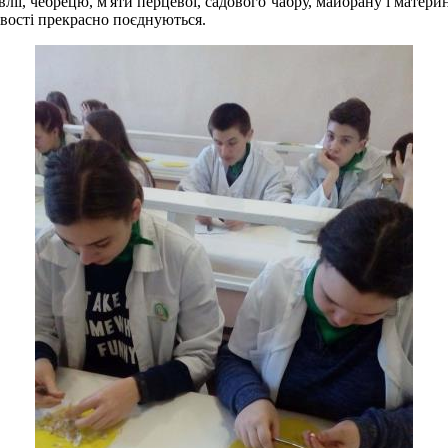
лії, чебрецю, м'яти перцевої, садового чабру, майорану і материн
ивості прекрасно поєднуються.