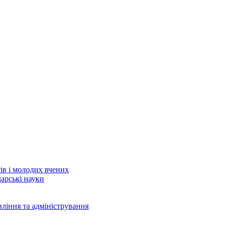
тів і молодих вчених
дарські науки
вління та адміністрування