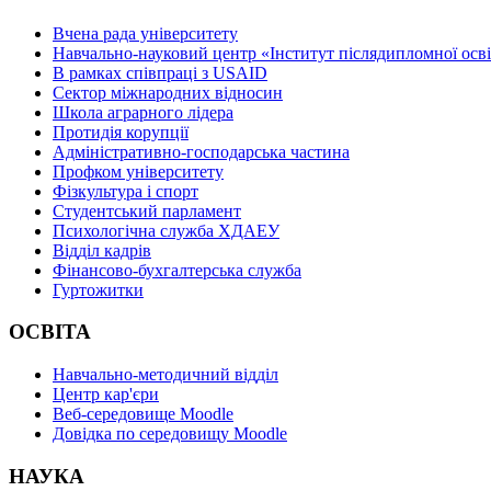
Вчена рада університету
Навчально-науковий центр «Інститут післядипломної осв
В рамках співпраці з USAID
Сектор міжнародних відносин
Школа аграрного лідера
Протидія корупції
Адміністративно-господарська частина
Профком університету
Фізкультура і спорт
Студентський парламент
Психологічна служба ХДАЕУ
Відділ кадрів
Фінансово-бухгалтерська служба
Гуртожитки
ОСВІТА
Навчально-методичний відділ
Центр кар'єри
Веб-середовище Moodle
Довідка по середовищу Moodle
НАУКА