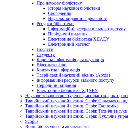
Про наукову бібліотеку
Історія наукової бібліотеки
Сьогодення
Науково-видавнича діяльність
Ресурси бібліотеки
Інформаційні ресурси вільного доступу
Періодичні видання
Електронна бібліотека ХДАЕУ
Електронний каталог
Послуги
Студенту
Корисна інформація для науковців
Відеоматеріали
Контактна інформація
Таврійський науковий вісник (Архів)
Інформаційні ресурси вільного доступу
Періодичні видання
Електронна бібліотека ХДАЕУ
Наукове товариство студентів, аспірантів, докторан
Таврійський науковий вісник. Серія: Сільськогоспо
Таврійський науковий вісник. Серія: Економіка
Таврійський науковий вісник. Серія: Технічні науки
Таврійський науковий вісник. Серія: Публічне упра
Scopus
Водні біоресурси та аквакультура