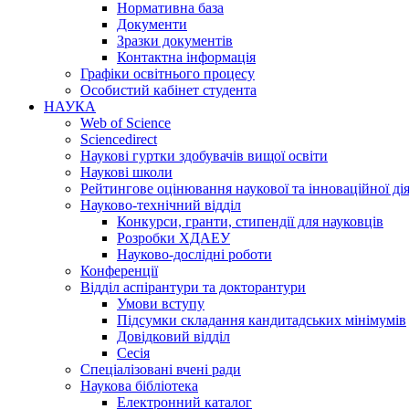
Нормативна база
Документи
Зразки документів
Контактна інформація
Графіки освітнього процесу
Особистий кабінет студента
НАУКА
Web of Science
Sciencedirect
Наукові гуртки здобувачів вищої освіти
Наукові школи
Рейтингове оцінювання наукової та інноваційної ді
Науково-технічний відділ
Конкурси, гранти, стипендії для науковців
Розробки ХДАЕУ
Науково-дослідні роботи
Конференції
Відділ аспірантури та докторантури
Умови вступу
Підсумки складання кандитадських мінімумів
Довідковий відділ
Сесія
Спеціалізовані вчені ради
Наукова бібліотека
Електронний каталог