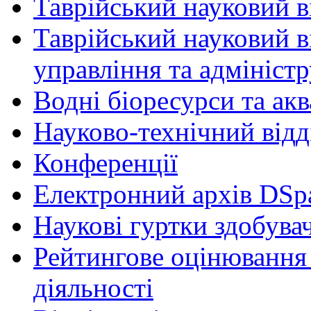
Таврійський науковий ві
Таврійський науковий в
управління та адмініст
Водні біоресурси та ак
Науково-технічний відд
Конференції
Електронний архів DSp
Наукові гуртки здобувач
Рейтингове оцінювання 
діяльності