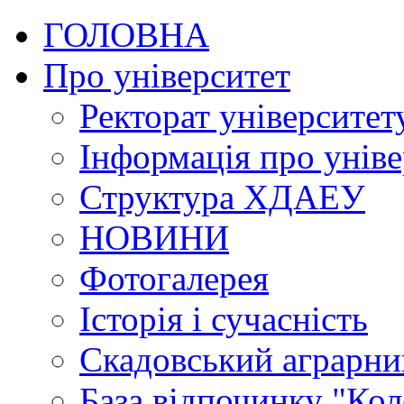
ГОЛОВНА
Про університет
Ректорат університет
Інформація про уніве
Структура ХДАЕУ
НОВИНИ
Фотогалерея
Історія і сучасність
Скадовський аграрн
База відпочинку "Кол