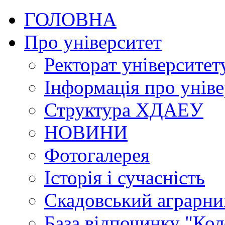
ГОЛОВНА
Про університет
Ректорат університет
Інформація про уніве
Структура ХДАЕУ
НОВИНИ
Фотогалерея
Історія і сучасність
Скадовський аграрн
База відпочинку "Кол