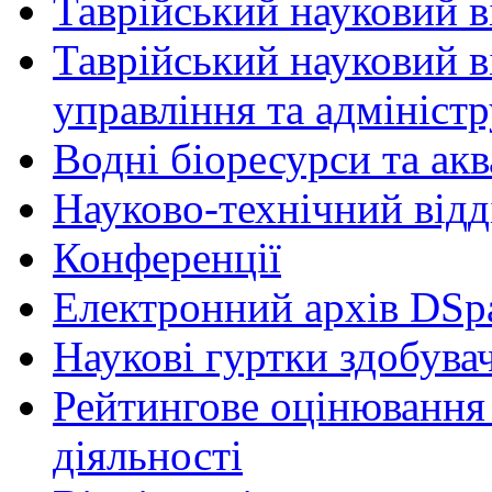
Таврійський науковий ві
Таврійський науковий в
управління та адмініст
Водні біоресурси та ак
Науково-технічний відд
Конференції
Електронний архів DSp
Наукові гуртки здобувач
Рейтингове оцінювання 
діяльності