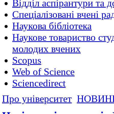
Відділ аспірантури та 
Спеціалізовані вчені ра
Наукова бібліотека
Наукове товариство студ
молодих вчених
Scopus
Web of Science
Sciencedirect
Про університет
НОВИН