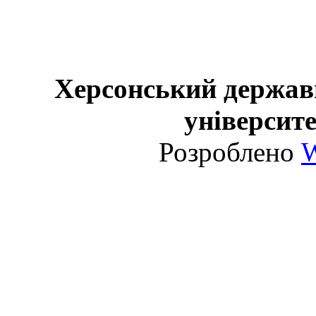
Херсонський держав
університе
Розроблено
W