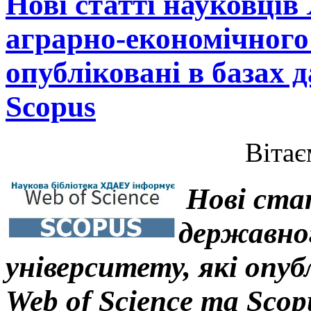
Нові статті науковців
аграрно-економічного 
опубліковані в базах д
Scopus
Вітає
Нові ста
державног
університету,
які опуб
Web of Science та Scop