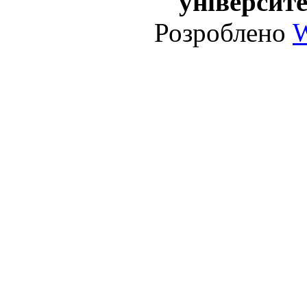
університе
Розроблено
W