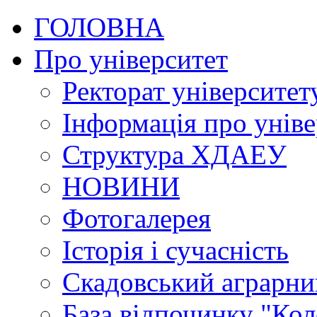
ГОЛОВНА
Про університет
Ректорат університет
Інформація про уніве
Структура ХДАЕУ
НОВИНИ
Фотогалерея
Історія і сучасність
Скадовський аграрн
База відпочинку "Кол