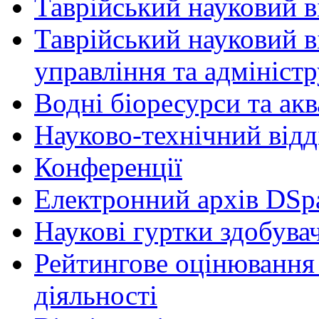
Таврійський науковий ві
Таврійський науковий в
управління та адмініст
Водні біоресурси та ак
Науково-технічний відд
Конференції
Електронний архів DSp
Наукові гуртки здобувач
Рейтингове оцінювання 
діяльності