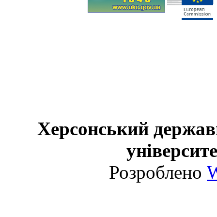
Херсонський держав
університе
Розроблено
W