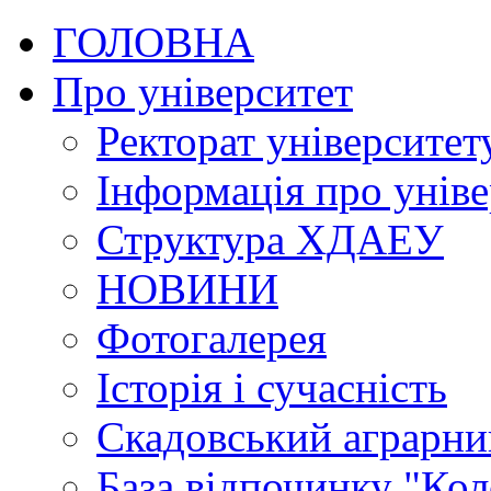
ГОЛОВНА
Про університет
Ректорат університет
Інформація про уніве
Структура ХДАЕУ
НОВИНИ
Фотогалерея
Історія і сучасність
Скадовський аграрн
База відпочинку "Кол