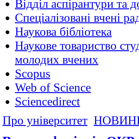
Відділ аспірантури та 
Спеціалізовані вчені ра
Наукова бібліотека
Наукове товариство студ
молодих вчених
Scopus
Web of Science
Sciencedirect
Про університет
НОВИН