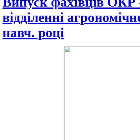
Випуск фахівців ОКР 
відділенні агрономічн
навч. році