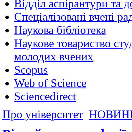
Відділ аспірантури та 
Спеціалізовані вчені ра
Наукова бібліотека
Наукове товариство студ
молодих вчених
Scopus
Web of Science
Sciencedirect
Про університет
НОВИН