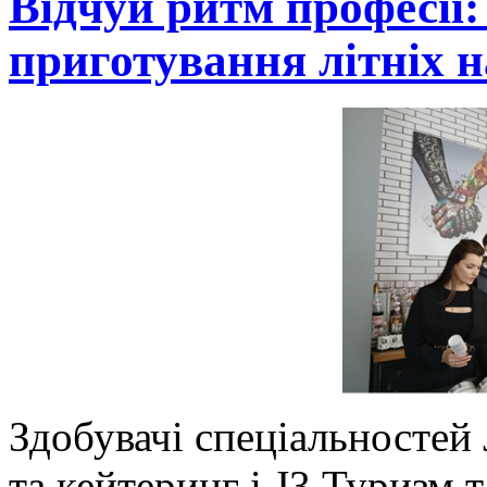
Відчуй ритм професії:
приготування літніх н
Здобувачі спеціальностей
та кейтеринг і J3 Туризм т