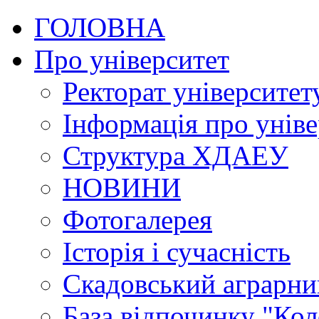
ГОЛОВНА
Про університет
Ректорат університет
Інформація про уніве
Структура ХДАЕУ
НОВИНИ
Фотогалерея
Історія і сучасність
Скадовський аграрн
База відпочинку "Кол