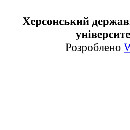
Херсонський держав
університе
Розроблено
W