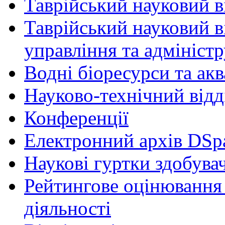
Таврійський науковий ві
Таврійський науковий в
управління та адмініст
Водні біоресурси та ак
Науково-технічний відд
Конференції
Електронний архів DSp
Наукові гуртки здобувач
Рейтингове оцінювання 
діяльності