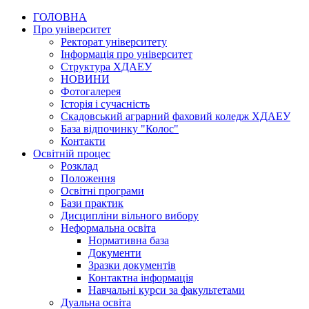
ГОЛОВНА
Про університет
Ректорат університету
Інформація про університет
Структура ХДАЕУ
НОВИНИ
Фотогалерея
Історія і сучасність
Скадовський аграрний фаховий коледж ХДАЕУ
База відпочинку "Колос"
Контакти
Освітній процес
Розклад
Положення
Освітні програми
Бази практик
Дисципліни вільного вибору
Неформальна освіта
Нормативна база
Документи
Зразки документів
Контактна інформація
Навчальні курси за факультетами
Дуальна освіта