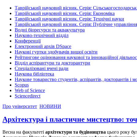
Таврійський науковий вісник. Серія: Сільськогосподарськ
Таврійський науковий вісник. Серія: Економіка
Таврійський науковий вісник. Серія: Технічні науки
Таврійський науковий вісник. Серія: Публічне управління
Водні біоресурси та аквакультура
Науково-технічний відділ
Конференції
Електронний архів DSpace
Наукові гуртки здобувачів вищої освіти
Рейтингове оцінювання наукової та інноваційної діяльнос
Відділ аспірантури та докторантури
Спеціалізовані вчені ради
Наукова бібліотека
Наукове товариство студентів, аспірантів, докторантів і 
Scopus
Web of Science
Sciencedirect
Про університет
НОВИНИ
Архітектура і пластичне мистецтво: то
Весна на факультеті
архітектури та будівництва
цього року бул