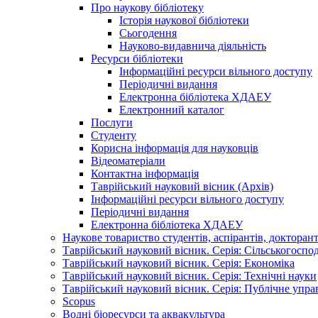
Про наукову бібліотеку
Історія наукової бібліотеки
Сьогодення
Науково-видавнича діяльність
Ресурси бібліотеки
Інформаційні ресурси вільного доступу
Періодичні видання
Електронна бібліотека ХДАЕУ
Електронний каталог
Послуги
Студенту
Корисна інформація для науковців
Відеоматеріали
Контактна інформація
Таврійський науковий вісник (Архів)
Інформаційні ресурси вільного доступу
Періодичні видання
Електронна бібліотека ХДАЕУ
Наукове товариство студентів, аспірантів, докторан
Таврійський науковий вісник. Серія: Сільськогоспо
Таврійський науковий вісник. Серія: Економіка
Таврійський науковий вісник. Серія: Технічні науки
Таврійський науковий вісник. Серія: Публічне упра
Scopus
Водні біоресурси та аквакультура