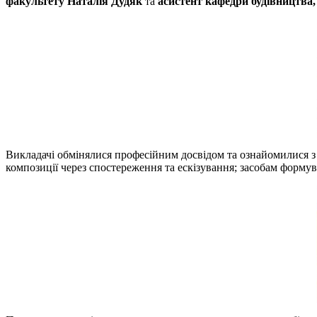
факультету Наталія Дудяк
та
асистент кафедри будівництва,
Викладачі обмінялися професійним досвідом та ознайомилися з
композиції через спостереження та ескізування; засобам формув