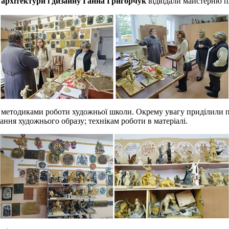
 архітектури і дизайну Ганна Григорчук
відвідали майстерню п
 методиками роботи художньої школи. Окрему увагу приділили п
ання художнього образу; технікам роботи в матеріалі.