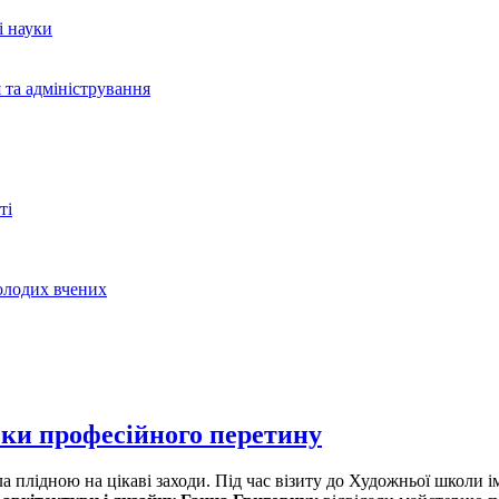
і науки
 та адміністрування
ті
молодих вчених
чки професійного перетину
а плідною на цікаві заходи. Під час візиту до Художньої школи