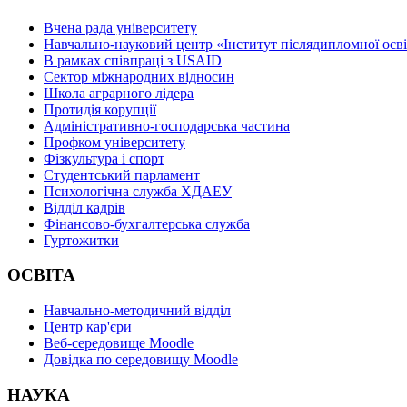
Вчена рада університету
Навчально-науковий центр «Інститут післядипломної осв
В рамках співпраці з USAID
Сектор міжнародних відносин
Школа аграрного лідера
Протидія корупції
Адміністративно-господарська частина
Профком університету
Фізкультура і спорт
Студентський парламент
Психологічна служба ХДАЕУ
Відділ кадрів
Фінансово-бухгалтерська служба
Гуртожитки
ОСВІТА
Навчально-методичний відділ
Центр кар'єри
Веб-середовище Moodle
Довідка по середовищу Moodle
НАУКА