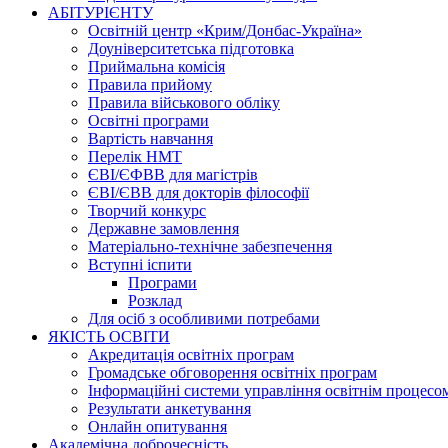
АБІТУРІЄНТУ
Освітній центр «Крим/Донбас-Україна»
Доуніверситетська підготовка
Приймальна комісія
Правила прийому
Правила військового обліку
Освітні програми
Вартість навчання
Перелік НМТ
ЄВІ/ЄФВВ для магістрів
ЄВІ/ЄВВ для докторів філософії
Творчий конкурс
Державне замовлення
Матеріально-технічне забезпечення
Вступні іспити
Програми
Розклад
Для осіб з особливими потребами
ЯКІСТЬ ОСВІТИ
Акредитація освітніх програм
Громадське обговорення освітніх програм
Інформаційні системи управління освітнім процесо
Результати анкетування
Онлайн опитування
Академічна доброчесність