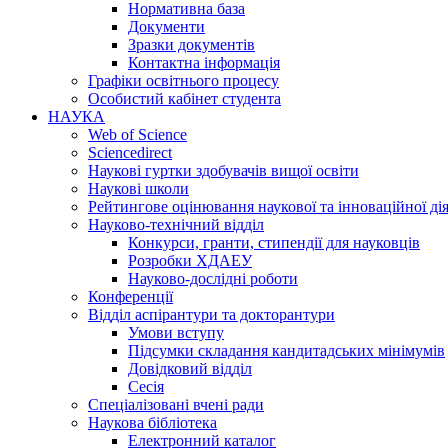
Нормативна база
Документи
Зразки документів
Контактна інформація
Графіки освітнього процесу
Особистий кабінет студента
НАУКА
Web of Science
Sciencedirect
Наукові гуртки здобувачів вищої освіти
Наукові школи
Рейтингове оцінювання наукової та інноваційної ді
Науково-технічний відділ
Конкурси, гранти, стипендії для науковців
Розробки ХДАЕУ
Науково-дослідні роботи
Конференції
Відділ аспірантури та докторантури
Умови вступу
Підсумки складання кандитадських мінімумів
Довідковий відділ
Сесія
Спеціалізовані вчені ради
Наукова бібліотека
Електронний каталог