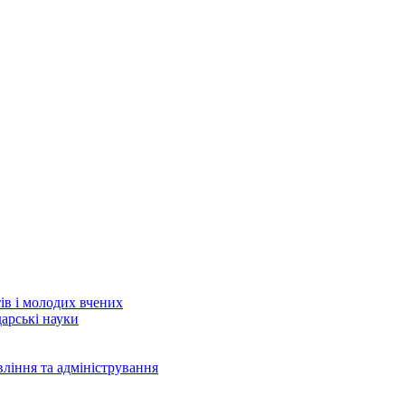
тів і молодих вчених
дарські науки
вління та адміністрування