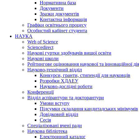
Нормативна база
Документи
Зразки документів
Контактна інформація
Графіки освітнього процесу
Особистий кабінет студента
НАУКА
Web of Science
Sciencedirect
Наукові гуртки здобувачів вищої освіти
Наукові школи
Рейтингове оцінювання наукової та інноваційної ді
Науково-технічний відділ
Конкурси, гранти, стипендії для науковців
Розробки ХДАЕУ
Науково-дослідні роботи
Конференції
Відділ аспірантури та докторантури
Умови вступу
Підсумки складання кандитадських мінімумів
Довідковий відділ
Сесія
Спеціалізовані вчені ради
Наукова бібліотека
Електронний каталог