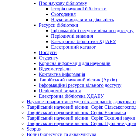
Про наукову бібліотеку
Історія наукової бібліотеки
Сьогодення
Науково-видавнича діяльність
Ресурси бібліотеки
Інформаційні ресурси вільного доступу
Періодичні видання
Електронна бібліотека ХДАЕУ
Електронний каталог
Послуги
Студенту
Корисна інформація для науковців
Відеоматеріали
Контактна інформація
Таврійський науковий вісник (Архів)
Інформаційні ресурси вільного доступу
Періодичні видання
Електронна бібліотека ХДАЕУ
Наукове товариство студентів, аспірантів, докторан
Таврійський науковий вісник. Серія: Сільськогоспо
Таврійський науковий вісник. Серія: Економіка
Таврійський науковий вісник. Серія: Технічні науки
Таврійський науковий вісник. Серія: Публічне упра
Scopus
Водні біоресурси та аквакультура