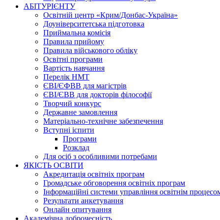
АБІТУРІЄНТУ
Освітній центр «Крим/Донбас-Україна»
Доуніверситетська підготовка
Приймальна комісія
Правила прийому
Правила військового обліку
Освітні програми
Вартість навчання
Перелік НМТ
ЄВІ/ЄФВВ для магістрів
ЄВІ/ЄВВ для докторів філософії
Творчий конкурс
Державне замовлення
Матеріально-технічне забезпечення
Вступні іспити
Програми
Розклад
Для осіб з особливими потребами
ЯКІСТЬ ОСВІТИ
Акредитація освітніх програм
Громадське обговорення освітніх програм
Інформаційні системи управління освітнім процесо
Результати анкетування
Онлайн опитування
Академічна доброчесність