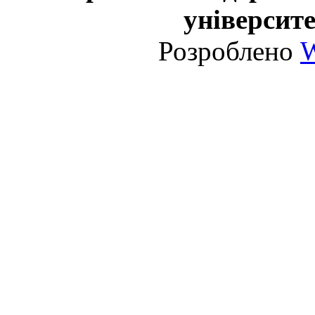
університе
Розроблено
W