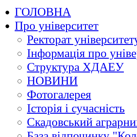
ГОЛОВНА
Про університет
Ректорат університет
Інформація про уніве
Структура ХДАЕУ
НОВИНИ
Фотогалерея
Історія і сучасність
Скадовський аграрн
База відпочинку "Кол