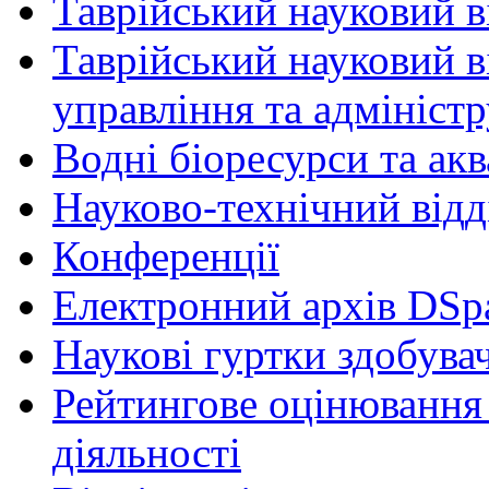
Таврійський науковий ві
Таврійський науковий в
управління та адмініст
Водні біоресурси та ак
Науково-технічний відд
Конференції
Електронний архів DSp
Наукові гуртки здобувач
Рейтингове оцінювання 
діяльності