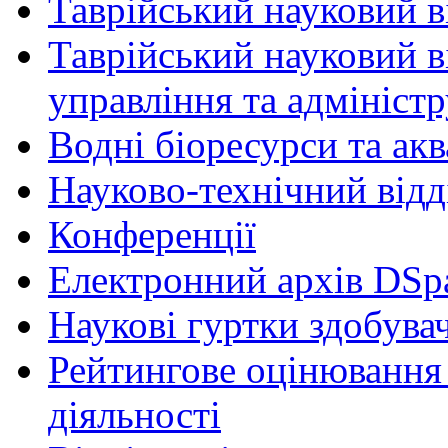
Таврійський науковий ві
Таврійський науковий в
управління та адмініст
Водні біоресурси та ак
Науково-технічний відд
Конференції
Електронний архів DSp
Наукові гуртки здобувач
Рейтингове оцінювання 
діяльності