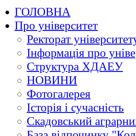
ГОЛОВНА
Про університет
Ректорат університет
Інформація про уніве
Структура ХДАЕУ
НОВИНИ
Фотогалерея
Історія і сучасність
Скадовський аграрн
База відпочинку "Кол