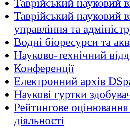
Таврійський науковий ві
Таврійський науковий в
управління та адмініст
Водні біоресурси та ак
Науково-технічний відд
Конференції
Електронний архів DSp
Наукові гуртки здобувач
Рейтингове оцінювання 
діяльності