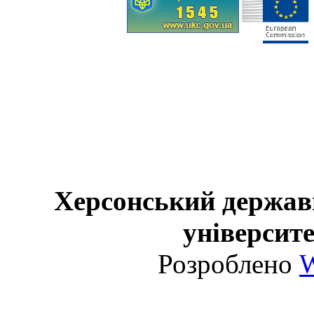
Херсонський держав
університе
Розроблено
W