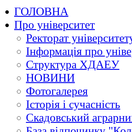
ГОЛОВНА
Про університет
Ректорат університет
Інформація про уніве
Структура ХДАЕУ
НОВИНИ
Фотогалерея
Історія і сучасність
Скадовський аграрн
База відпочинку "Кол